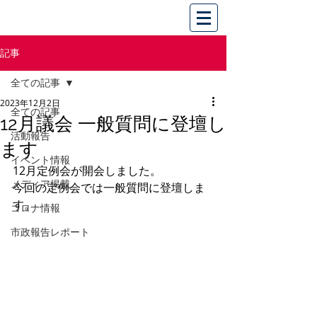
記事
全ての記事
2023年12月2日
全ての記事
12月議会 一般質問に登壇し
活動報告
ます
イベント情報
12月定例会が開会しました。
メディア掲載
今回の定例会では一般質問に登壇しま
す。
コロナ情報
市政報告レポート