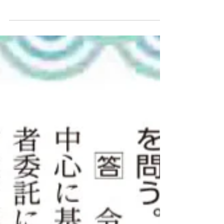
2025年9月15日
長岡京市で青年局街宣
青年局で共に活動を頑張る八木ゆうき 青年局次長
の地元 長岡京市で街宣活動を行いました。 能勢府
議、津田府議、加藤京都市議、角元学生部長とい
う京都青年局オールスターで長岡京市内5カ所で演
説しました。 手を振ってくださる方やお声かけく
ださる方もいらっしゃって、自民党の若い力にご
期待してくださってることが伝わりました。 石破
総理の辞任発表がありまして、これからフルスペ
ックの総裁選が始まりますが、ただ新しい総裁を
きめるのではなく、新総裁のもと自民党を作り直
すくらいに、これまで以上に国民の声をスピード
感もって応えていかないといけないです。 こうし
たご期待に応えていけるように、地に足ついた政
策を実行していきます。