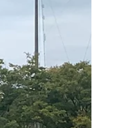
への支援のあり方と効果検証について（地域公共
交通計画策定事業） 5. 京田辺クロスパークの今後
の運用形態について（田辺公園拡張整備事業）
（障がい者就労支援事業）
https://smart.discussvision.net/smart/tenant/ky
otanabe/WebView/rd/speech.html?
year=2025&council_id=71&schedule_id=1021&p
laylist_id=1&speaker_id=0 また各部署ごとの質疑
は下記からご覧いただけます。 9/30 防災・財政関
連
https://smart.discussvision.net/smart/tenant/ky
otanabe/WebView/rd/spe