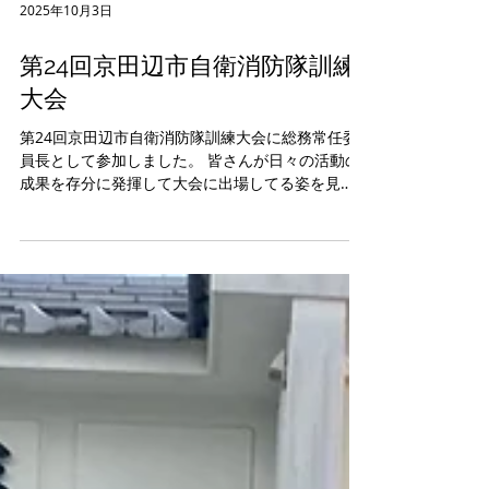
2025年10月3日
第24回京田辺市自衛消防隊訓練
大会
第24回京田辺市自衛消防隊訓練大会に総務常任委
員長として参加しました。 皆さんが日々の活動の
成果を存分に発揮して大会に出場してる姿を見
て、企業と連携した地域防災の重要性を改めて考
えさせられました。 雨予報でしたが、雨が降ら
ず、私が帰るときに降り出すという私の晴れ男も
発揮できて良かったです。