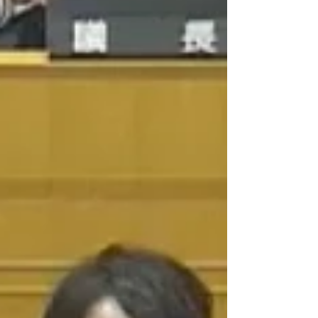
本日市内で全戸配布された京田辺市議会だより第
190号に私の記事が掲載されています。 私の6月議
会の一般質問は下記からもチェックができますの
で、詳しくは動画をご視聴ください。
https://smart.discussvision.net/smart/tenant/ky
ota...