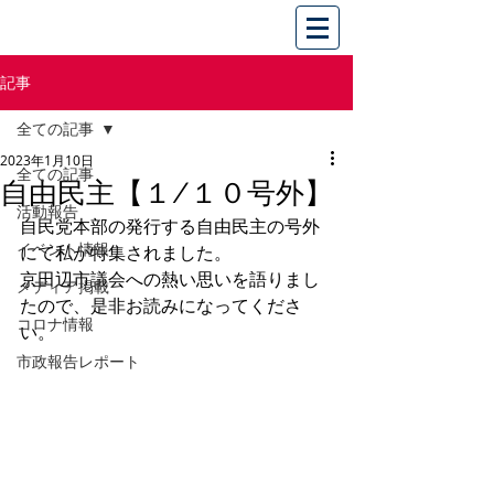
記事
全ての記事
2023年1月10日
全ての記事
自由民主【１/１０号外】
活動報告
自民党本部の発行する自由民主の号外
イベント情報
にて私が特集されました。
京田辺市議会への熱い思いを語りまし
メディア掲載
たので、是非お読みになってくださ
コロナ情報
い。
市政報告レポート